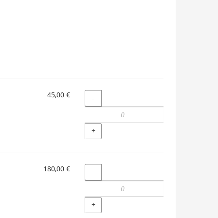
45,00 €
Menge
-
+
180,00 €
Menge
-
+