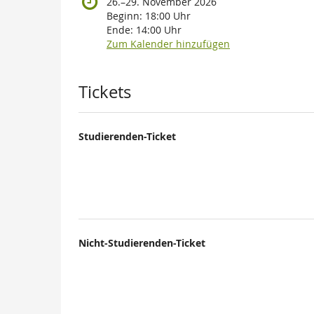
bis
26.
–
29. November 2026
Beginn:
18:00
Uhr
Ende:
14:00
Uhr
Zum Kalender hinzufügen
Produkte
Tickets
Studierenden-Ticket
Nicht-Studierenden-Ticket