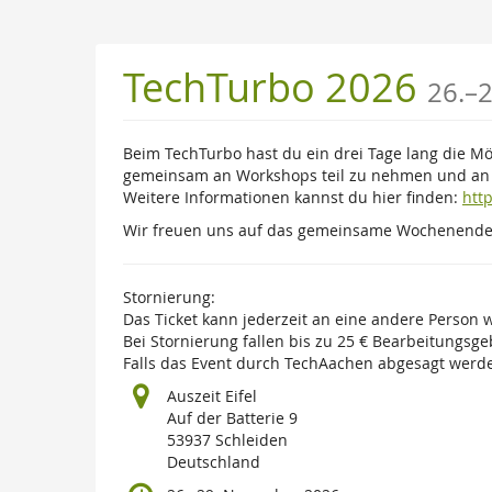
Zum
Haupt-
Inhalt
b
TechTurbo 2026
26.
–
2
springen
Beim TechTurbo hast du ein drei Tage lang die Mö
gemeinsam an Workshops teil zu nehmen und an P
Weitere Informationen kannst du hier finden:
htt
Wir freuen uns auf das gemeinsame Wochenende 
Stornierung:
Das Ticket kann jederzeit an eine andere Person
Bei Stornierung fallen bis zu 25 € Bearbeitungsgeb
Falls das Event durch TechAachen abgesagt werden
Auszeit Eifel
Auf der Batterie 9
53937 Schleiden
Deutschland